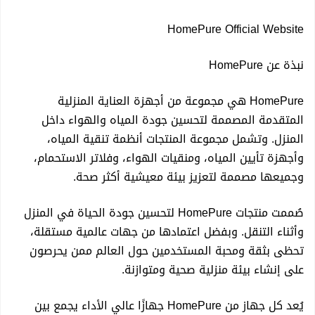
HomePure Official Website
هل ستتأثر أسعار هواتف "آيفون" برسوم ترامب الجمركية؟
نبذة عن HomePure
ألمانيا: التقارير صادمة وعلى الحكومة التحقيق بأحداث الساحل
HomePure هي مجموعة من أجهزة العناية المنزلية
السوري
المتقدمة المصممة لتحسين جودة المياه والهواء داخل
المنزل. وتشمل مجموعة المنتجات أنظمة تنقية المياه،
وأجهزة تأيين المياه، ومنقيات الهواء، وفلاتر الاستحمام،
السوداني يترأس اجتماعاً خاصاً لمناقشة آلية الحلول الذكية في
وجميعها مصممة لتعزيز بيئة معيشية أكثر صحة.
تنفيذ مشروع الطاقة الشمسية
صُممت منتجات HomePure لتحسين جودة الحياة في المنزل
وأثناء التنقل. وبفضل اعتمادها من جهات عالمية مستقلة،
مصرف بغداد يشارك في قمة الأعمال الأمريكية–العراقية
تحظى بثقة ومحبة المستخدمين حول العالم ممن يحرصون
على إنشاء بيئة منزلية صحية ومتوازنة.
ويؤكد دعمه لتعزيز الشراكة الاقتصادية بين العراق والولايات
يُعد كل جهاز من HomePure جهازًا عالي الأداء يجمع بين