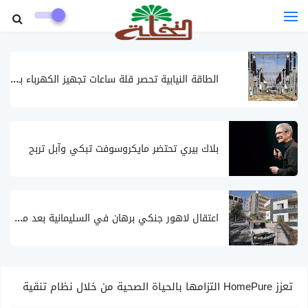
ال
طاقة النيابية تحصر قلة ساعات تجهيز الكهرباء بـ3 أسباب
بلاك بيري تحتضر مايكروسوفت تبكي وآبل تربح
اع
تقال لاهور جنكي برهان في السليمانية بعد مواجهات مع القوات الأمنية
تعزز HomePure التزامها بالحياة الصحية من خلال نظام تنقية