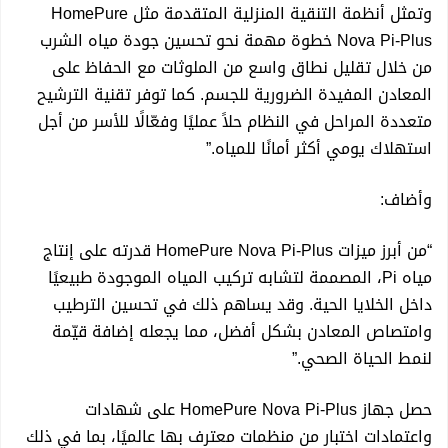
وتمثل أنظمة التنقية المنزلية المتقدمة مثل HomePure
الأهالي
Nova Pi-Plus خطوة مهمة نحو تحسين جودة مياه الشرب
من خلال تقليل نطاق واسع من الملوثات مع الحفاظ على
برعاية المصرف الأهلي العراقي.. منظمة “نايا” للتدريب
المعادن المفيدة الضرورية للجسم. كما توفر تقنية الترشيح
متعددة المراحل في النظام حلاً عمليًا وفعّالًا للأسر من أجل
الإعلامي تنظّم مؤتمراً حول دور الشباب في دعم البيئة والمناخ
استهلاك يومي أكثر أمانًا للمياه.”
في ذي قار
وأضاف:
“من أبرز ميزات HomePure Nova Pi-Plus قدرته على إنتاج
منظمة نايا تنظم جلسة حوارية توعوية حول الابتزاز الإلكتروني
مياه Pi، المصممة لتشابه تركيب المياه الموجودة طبيعيًا
داخل الخلايا الحية. وقد يساهم ذلك في تحسين الترطيب
في الموصل
وامتصاص المعادن بشكل أفضل، مما يجعله إضافة قيّمة
لنمط الحياة الصحي.”
جلسة حوارية للتوعية من الابتزاز الإلكتروني في السماوة
حصل جهاز HomePure Nova Pi-Plus على شهادات
جلسة حوارية للتوعية من الابتزاز الإلكتروني في بغداد
واعتمادات اختبار من منظمات معترف بها عالميًا، بما في ذلك