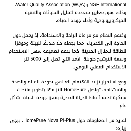
NSF International وWater Quality Association (WQA)،
دباشان تجمع رئيس الاتحاد الوطني الكوردستاني بافل طالباني
وذلك وفق معايير متعددة لتقليل الملوثات والتنقية
الميكروبيولوجية وأداء جودة المياه.
برئيس تيار الحكمة عمار الحكيم
وصُمم النظام مع مراعاة الراحة والاستدامة، إذ يعمل دون
الحاجة إلى الكهرباء، مما يجعله حلًا صديقًا للبيئة وموفرًا
رئيس الاتحاد الوطني الكوردستاني بافل طالباني يلتقي برئيس
للطاقة للمنازل الحديثة. كما يدعم تصميمه سهل الاستخدام
وسعة الترشيح طويلة الأمد التي تصل إلى 5000 لتر
مجلس القضاء الاعلى في العراق
الاستخدام العملي اليومي.
رئيس الاتحاد الوطني الكوردستاني بافل طالباني يلتقي برئيس
ومع استمرار تزايد الاهتمام العالمي بجودة المياه والصحة
والاستدامة، تواصل HomePure التزامها بتطوير منتجات
أئتلاف دولة القانون في بغداد
مبتكرة تدعم أنماط الحياة الصحية وتعزز جودة الحياة بشكل
عام.
مع انتهاء الجولة 26.. زاخو يتصدر دوري النجوم والزوراء بالمركز
لمزيد من المعلومات حول HomePure Nova Pi-Plus، يرجى
زيارة:
الثاني والشرطة ثالثاً