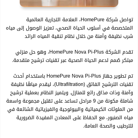
بمنصب المدير التنفيذي لمنطقة الخليج الأدنى والعراق
تواصل شركة HomePure، العلامة التجارية العالمية
المتخصصة في أسلوب الحياة الصحي، تعزيز الوصول إلى مياه
محاولة اغتيال الصحفي هيمن مامند بإطلاق نار وسط
شرب نظيفة وآمنة من خلال نظام تنقية المياه الرائد
السليمانية
تقدم الشركة HomePure Nova Pi-Plus، وهو حل منزلي
مبتكر صُمم لدعم الحياة الصحية عبر تقنيات ترشيح متقدمة.
انتخاب بافل طالباني رئيساً للتحالف الديمقراطي الاجتماعي
تم تطوير جهاز HomePure Nova Pi-Plus باستخدام أحدث
تقنيات الترشيح الفائق (Ultrafiltration)، ليقدم مياهًا نظيفة
في العالم العربي
وآمنة وذات مذاق رائع للمنازل. ويتميز النظام بعملية ترشيح
شاملة مكونة من 9 مراحل تساعد على تقليل مجموعة واسعة
منظمة مركز نايا يختتم حملتها “وعي ضد الابتزاز الإلكتروني”
من الملوثات الكيميائية والبيولوجية والفيزيائية الشائعة في
مياه الصنبور، مع الحفاظ على المعادن المفيدة الضرورية
بافل طالباني: ندعو للوحدة وتغليب السلام والديمقراطية في
للترطيب والصحة العامة.