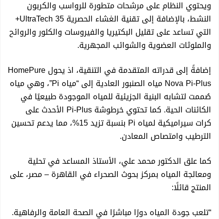
كردستان
ويحتوي النظام على مرشحات متطورة للرواسب والكربون
النشط، بالإضافة إلى تقنية الغشاء الحصرية UltraTech 35+
بالفيديو: اعترافات مسلحي لاهور جنكي بكشف مخططات
التي تساعد على تقليل البكتيريا والفيروسات والكلور والروائح
والملوثات العضوية والشوائب المجهرية.
لاغتيال قيادات في السليمانية
إضافةً إلى قدراته المتقدمة في التنقية، اذ يحول HomePure
Nova Pi-Plus مياه الصنبور العادية إلى “مياه Pi”، وهي مياه
اعتقال لاهور جنكي برهان في السليمانية بعد مواجهات مع
صُممت لتشابه البنية الجزيئية للمياه الموجودة طبيعيًا في
الكائنات الحية. كما تحتوي خرطوشة Pi-Plus الأحدث على
القوات الأمنية
كرات سيراميكية لمياه Pi بنسبة تزيد 15%، مما يدعم تحسين
الترطيب وامتصاص المعادن.
مصرف بغداد يحقق إنجازًا تاريخيًا كأول مصرف في العراق
كما علق الدكتور محمد علي، الأستاذ المساعد في تحلية
يحصل على تفويض الضمانات السيادية
ومعالجة المياه بمركز بحوث الصحراء في القاهرة – مصر، على
المنتج قائلًا:
طالباني يعزي بضحايا حريق واسط ويعلن تضامنه الكامل مع
“تلعب جودة المياه دورًا مباشرًا في الصحة العامة والرفاهية.